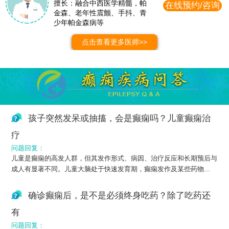
擅长：融合中西医学精髓，帕
在线预约/咨询
金森、老年性震颤、手抖、青
少年帕金森病等
点击查看更多医师>>
孩子突然发呆或抽搐，会是癫痫吗？儿童癫痫治
疗
问题回复：
儿童是癫痫的高发人群，但其发作形式、病因、治疗反应和长期预后与
成人有显著不同。儿童大脑处于快速发育期，癫痫发作及某些药物...
确诊癫痫后，是不是必须终身吃药？除了吃药还
有
问题回复：