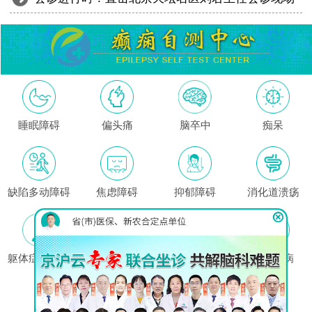
睡眠障碍
偏头痛
脑卒中
痴呆
缺陷多动障碍
焦虑障碍
抑郁障碍
消化道溃疡
躯体症状障碍
高血压
哮喘
心脏疾病
这里没有我的问题?