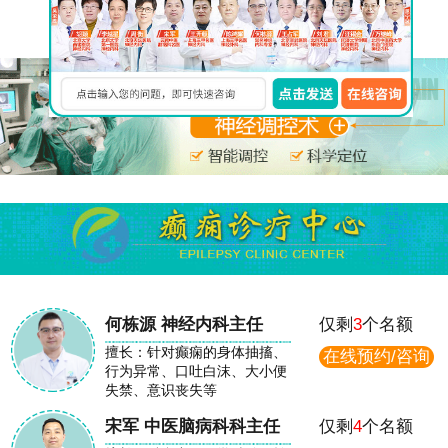
在线免费咨询
何栋源 神经内科主任
仅剩
3
个名额
擅长：针对癫痫的身体抽搐、
在线预约/咨询
行为异常、口吐白沫、大小便
失禁、意识丧失等
宋军 中医脑病科科主任
仅剩
4
个名额