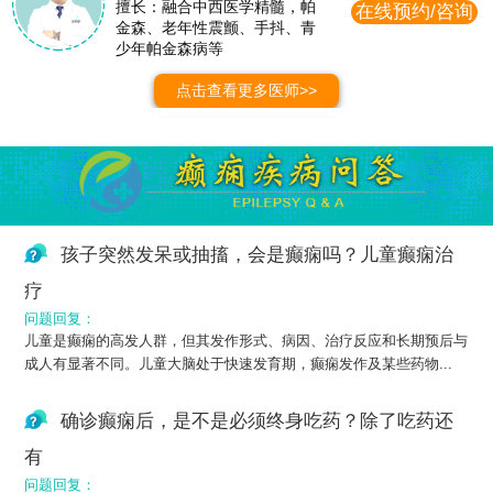
擅长：融合中西医学精髓，帕
在线预约/咨询
金森、老年性震颤、手抖、青
少年帕金森病等
点击查看更多医师>>
孩子突然发呆或抽搐，会是癫痫吗？儿童癫痫治
疗
问题回复：
儿童是癫痫的高发人群，但其发作形式、病因、治疗反应和长期预后与
成人有显著不同。儿童大脑处于快速发育期，癫痫发作及某些药物...
确诊癫痫后，是不是必须终身吃药？除了吃药还
有
问题回复：