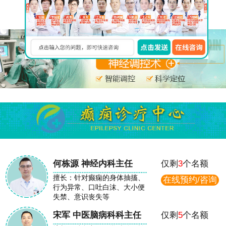
在线免费咨询
何栋源 神经内科主任
仅剩
3
个名额
擅长：针对癫痫的身体抽搐、
在线预约/咨询
行为异常、口吐白沫、大小便
失禁、意识丧失等
宋军 中医脑病科科主任
仅剩
5
个名额