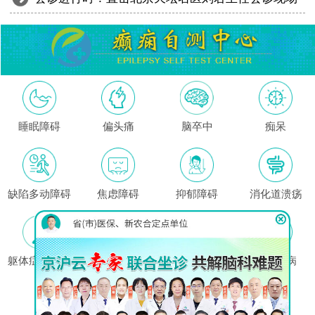
睡眠障碍
偏头痛
脑卒中
痴呆
缺陷多动障碍
焦虑障碍
抑郁障碍
消化道溃疡
躯体症状障碍
高血压
哮喘
心脏疾病
这里没有我的问题?