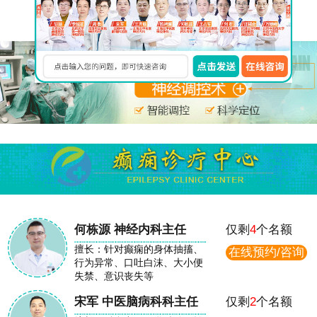
在线免费咨询
何栋源 神经内科主任
仅剩
4
个名额
擅长：针对癫痫的身体抽搐、
在线预约/咨询
行为异常、口吐白沫、大小便
失禁、意识丧失等
宋军 中医脑病科科主任
仅剩
2
个名额