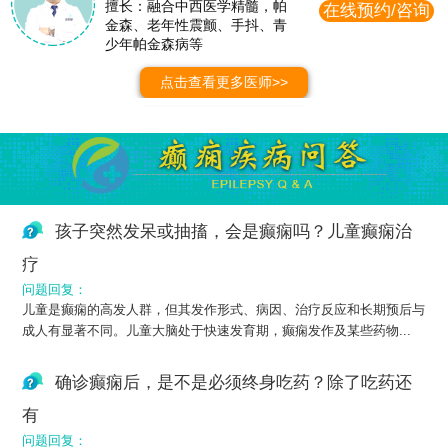
擅长：融合中西医学精髓，帕
在线预约/咨询
金森、老年性震颤、手抖、青
少年帕金森病等
点击查看更多医师>>
孩子突然发呆或抽搐，会是癫痫吗？儿童癫痫治
疗
问题回复：
儿童是癫痫的高发人群，但其发作形式、病因、治疗反应和长期预后与
成人有显著不同。儿童大脑处于快速发育期，癫痫发作及某些药物...
确诊癫痫后，是不是必须终身吃药？除了吃药还
有
问题回复：