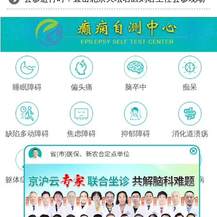
睡眠障碍
偏头痛
脑卒中
痴呆
缺陷多动障碍
焦虑障碍
抑郁障碍
消化道溃疡
躯体症状障碍
高血压
哮喘
心脏疾病
这里没有我的问题?